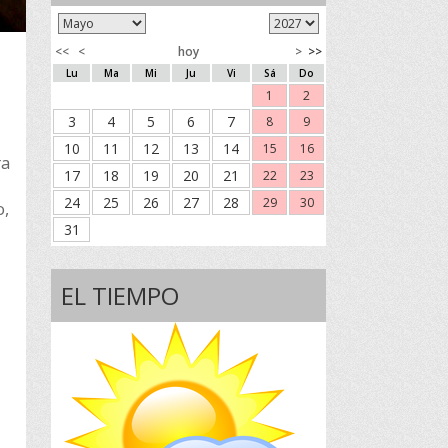
<<
<
hoy
>
>>
Lu
Ma
Mi
Ju
Vi
Sá
Do
1
2
3
4
5
6
7
8
9
10
11
12
13
14
15
16
ra
17
18
19
20
21
22
23
24
25
26
27
28
29
30
o,
31
EL TIEMPO