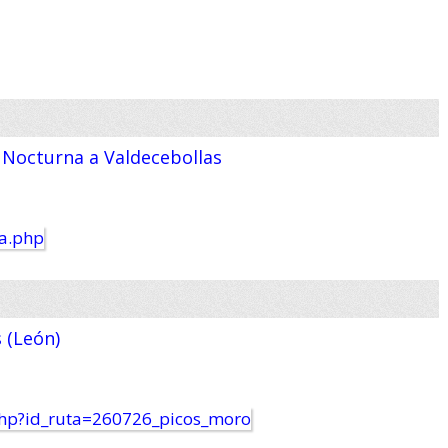
: Nocturna a Valdecebollas
s (León)